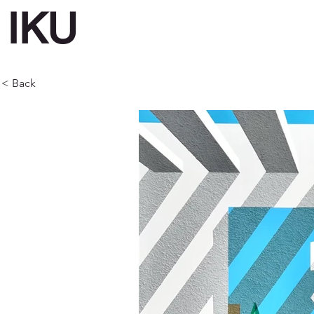
IKU
< Back