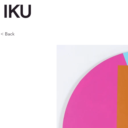
IKU
< Back